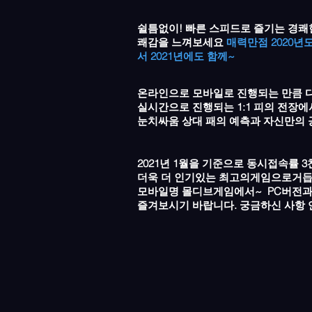
쉴틈없이! 빠른 스피드로 즐기는 경쾌
쾌감을 느껴보세요
매력만점 2020
서 2021년에도 함께~
온라인으로 모바일로 진행되는 만큼 
실시간으로 진행되는 1:1 피의 전장
눈치싸움 상대 패의 예측과 자신만의
2021년 1월을 기준으로 동시접속률 
더욱 더 인기있는 최고의게임으로거듭
모바일명 몰디브게임에서~ PC버전
즐겨보시기 바랍니다. 궁금하신 사항