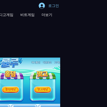
로그인
디고게임
비트게임
더보기