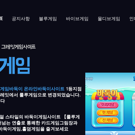
ME
공지사항
블루게임
바이브게임
몰디브게임
인
덤 그레잇게임사이트
게임
게임바둑이 온라인바둑이사이트
1등지점
로 그레잇에서 룰루게임으로 변경되었습니다.
니다
 리얼 스타일의 바둑이게임사이트 【룰루게
어넘는 연출로 통쾌한 카드게임그림장과
 바둑이게임,홀덤게임을 즐겨보세요