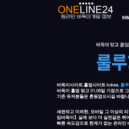
HO
바둑이 맞고 홀
룰루
바둑이사이트,홀덤사이트 kokea.
룰루
바둑이 홀덤 맞고 01,06일 기점으
기존 유저분들은 혼동없으시길 바랍
세련되고 미려한, 모바일 그 이상의
임바둑이】실제 보다 더 실전같은 뛰
빠른 속도감으로 한계가 없는 온라인