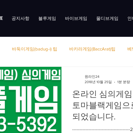
ME
공지사항
블루게임
바이브게임
몰디브게임
인
바둑이게임(badug-i) 팁
바카라게임(BaccArat)팁
베
원라인24
2018년 10월 25일
1분 분량
온라인 심의게임 
토마블랙게임으로
되었습니다.
------------------------------