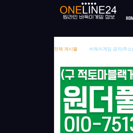
HO
전체 게시물
바둑이게임 공지(주소)