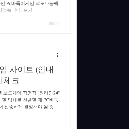
------ 오프라인 Pc바둑이게임 적토마블랙
었습니다. 포커...
임 사이트 (안내
인체크
웹 보드게임 직영점 "원라인24"
 할 업체를 선별할 때 PC바둑
 신중하게 결정해야 될 것들
도 무엇보다 우선 시 해야 될