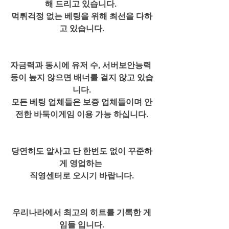
해 드리고 있습니다. 
먹튀걱정 없는 베팅을 위해 최선을 다하
고 있습니다.
자금력과 동시에 유저 수, 서버보안능력 
등이 높지 않으면 배너를 걸지 않고 있습
니다.
모든 베팅 업체들은 보증 업체들이며 안
전한 바둑이게임 이용 가능 하십니다.
당연히도 알사고 단 한번도 없이 꾸준하
게 영업하는 
직영센터로 오시기 바랍니다.
우리나라에서 최고의 히트를 기록한 게
임들 입니다.