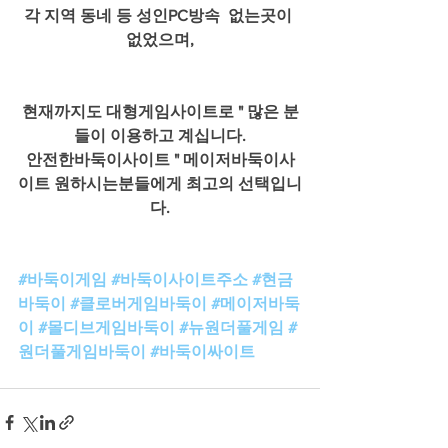
각 지역 동네 등 성인PC방속  없는곳이 
없었으며,
현재까지도 대형게임사이트로 " 많은 분
들이 이용하고 계십니다.
안전한바둑이사이트 " 메이저바둑이사
이트 원하시는분들에게 최고의 선택입니
다.
#바둑이게임
#바둑이사이트주소
#현금
바둑이
#클로버게임바둑이
#메이저바둑
이
#몰디브게임바둑이
#뉴원더풀게임
#
원더풀게임바둑이
#바둑이싸이트