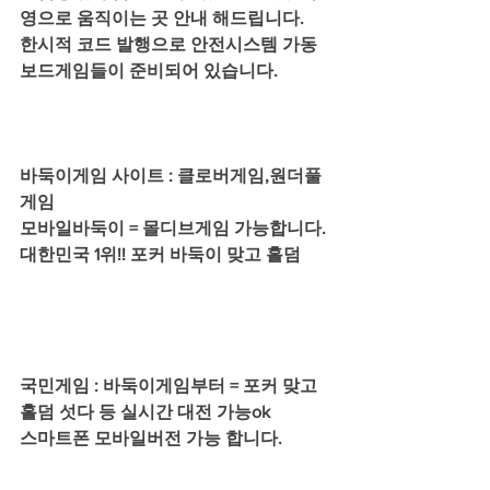
영으로 움직이는 곳 안내 해드립니다.
한시적 코드 발행으로 안전시스템 가동  
보드게임들이 준비되어 있습니다.
바둑이게임 사이트 : 클로버게임,원더풀
게임
모바일바둑이 = 몰디브게임 가능합니다. 
대한민국 1위!! 포커 바둑이 맞고 홀덤 
국민게임 : 바둑이게임부터 = 포커 맞고 
홀덤 섯다 등 실시간 대전 가능ok
스마트폰 모바일버전 가능 합니다.