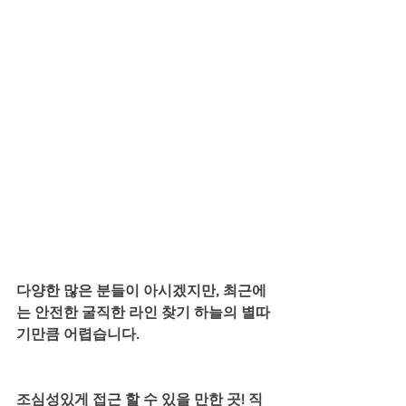
다양한 많은 분들이 아시겠지만, 최근에
는 안전한 굴직한 라인 찾기 하늘의 별따
기만큼 어렵습니다.
조심성있게 접근 할 수 있을 만한 곳! 직