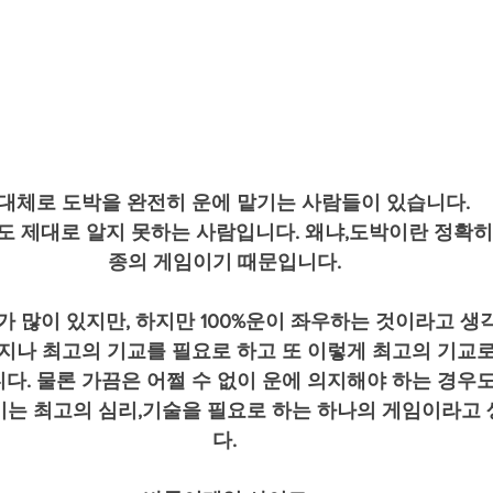
. 대체로 도박을 완전히 운에 맡기는 사람들이 있습니다.
도 제대로 알지 못하는 사람입니다. 왜냐,도박이란 정확히
종의 게임이기 때문입니다.
가 많이 있지만, 하지만 100%운이 좌우하는 것이라고 
지나 최고의 기교를 필요로 하고 또 이렇게 최고의 기교
다. 물론 가끔은 어쩔 수 없이 운에 의지해야 하는 경우도
이는 최고의 심리,기술을 필요로 하는 하나의 게임이라고
다.