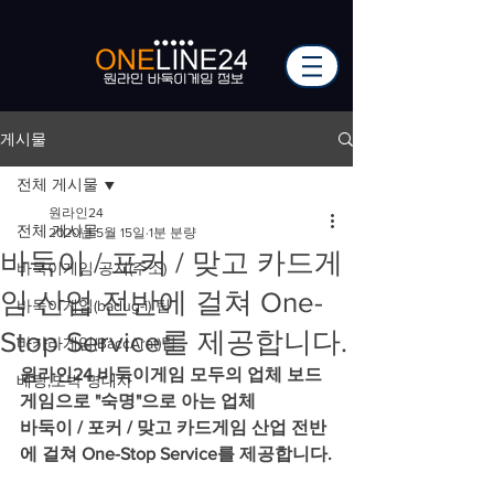
게시물
전체 게시물
원라인24
전체 게시물
2020년 5월 15일
1분 분량
바둑이 / 포커 / 맞고 카드게
바둑이게임 공지(주소)
임 산업 전반에 걸쳐 One-
바둑이게임(badug-i) 팁
Stop Service를 제공합니다.
바카라게임(BaccArat)팁
원라인24 바둑이게임 모두의 업체 보드
베팅,도박 명대사
게임으로 "숙명"으로 아는 업체
바둑이 / 포커 / 맞고 카드게임 산업 전반
에 걸쳐 One-Stop Service를 제공합니다.