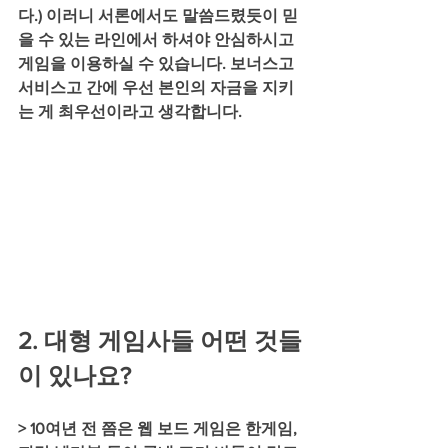
다.) 이러니 서론에서도 말씀드렸듯이 믿
을 수 있는 라인에서 하셔야 안심하시고 
게임을 이용하실 수 있습니다. 보너스고 
서비스고 간에 우선 본인의 자금을 지키
는 게 최우선이라고 생각합니다.
2. 대형 게임사들 어떤 것들
이 있나요?
> 10여년 전 쯤은 웹 보드 게임은 한게임,