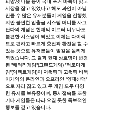
피망,넷마블 등이 국내 포커 바둑이 맞고 
시장을 잡고 있었다고 해도 과언이 아닐
만큼 수 많은 유저분들이 게임을 진행했
지만 불편한 입출금 시스템 머니를 사고 
판다의 개념은 현재의 이르러 너무나도 
불편한 시스템이 되었고 이제는 다이렉
트로 편하고 빠르게 충전과 환전을 할 수 
있는 곳으로 유저분들이 발길을 돌리게 
되었습니다. 그 결과 현재 상호명이 변경 
된 "배터리게임"(그랜드게임) "적토마게
임"(임팩트게임)이 저컷팅과 고컷팅 바둑
이게임의 온라인과 오프라인 "양대산맥" 
으로 자리 잡고 있고 두 게임 모두 다양
한 유저를 보유중이며, 동시접속률 또한 
기타 게임들은 따라 오질 못한 독보적인 
행보를 걷고 있습니다.