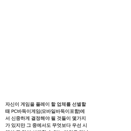
자신이 게임을 플레이 할 업체를 선별할 
때 PC바둑이게임(모바일바둑이포함)에
서 신중하게 결정해야 될 것들이 몇가지
가 있지만 그 중에서도 무엇보다 우선 시 