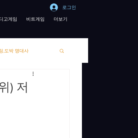
로그인
디고게임
비트게임
더보기
팅,도박 명대사
위) 저