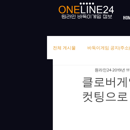
HO
전체 게시물
바둑이게임 공지(주소)
원라인24
2019년 1
클로버게임
컷팅으로