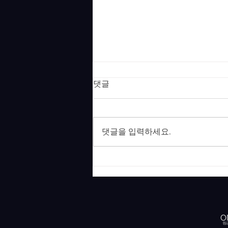
댓글
댓글을 입력하세요.
홀덤게임 : 전세계가 인정한 !
포커 텍사스홀덤 온라인으로
만나보세요