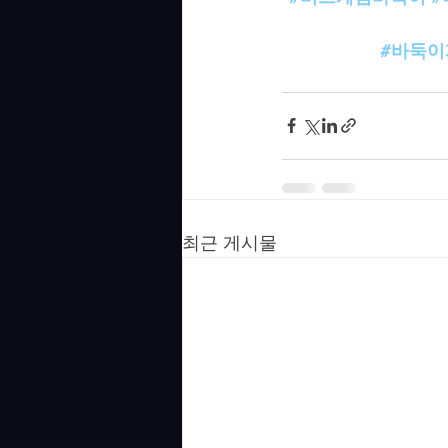
#바둑이
최근 게시물