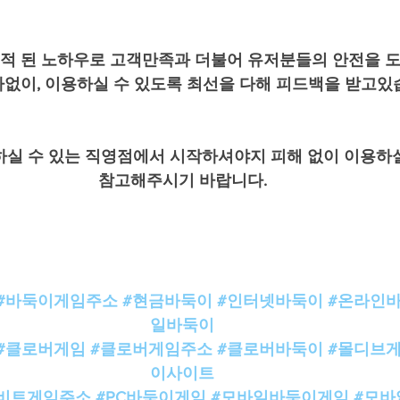
적 된 노하우로 고객만족과 더불어 유저분들의 안전을 
없이, 이용하실 수 있도록 최선을 다해 피드백을 받고있
용하실 수 있는 직영점에서 시작하셔야지 피해 없이 이용하실
참고해주시기 바랍니다.
#바둑이게임주소
#현금바둑이
#인터넷바둑이
#온라인
일바둑이
#클로버게임
#클로버게임주소
#클로버바둑이
#몰디브
이사이트
비트게임주소
#PC바둑이게임
#모바일바둑이게임
#모바