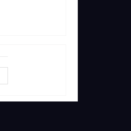
 경험하는 바둑이게임의
성 있는 이야기! 바둑이 홀
맞고
 경험하는 바둑이게임의 진정
는 이야기! 바둑이 홀덤 맞고
한 일상을 특별하게 만들어 주
 온라인바둑이사이트 24시
민국 최대규모의 핫플, 그레잇
심의게임 또 다른 재미를 선
는 국내 1위 선시티게임모바
 몰디브게임까지...