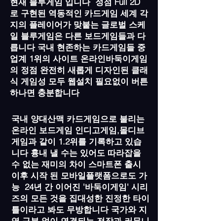
현재 블루게임 입니다 정점 Full 2D
로 구현된 역동적인 카드게임 세계 각
지의 플레이어가 맞붙는 글로벌 스케
일 블루게임은 다른 보드게임들과 다
릅니다 국내 현존하는 카드게임들 중
업계 1위의 사이트 온라인바둑이게임
의 정점 완전히 새롭게 디자인된 클래
식 게임성 모두 웹설치 필요없이 버튼
하나면 충분합니다
국내 양대산맥 카드게임으로 불리는
온라인 보드게임 인디고게임,몰디브
게임과 같이 1.2위를 기록하고 있습
니다 흉내 낼 수는 있어도 따라잡을
수 없는 재미의 차이 스마트폰 출시
이후 시작 된 모바일플랫폼으로도 가
능 24년 간 이어진 '바둑이게임' 시리
즈의 모든 것을 집대성한 진정한 타이
틀이라고 봐도 무방합니다 국가와 지
역 구분 없이 연결되는 전장과 커뮤니