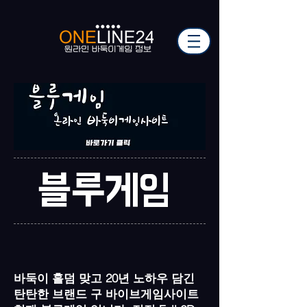
블루게임
바둑이 홀덤 맞고 20년 노하우 담긴
탄탄한 브랜드 구 바이브게임사이트