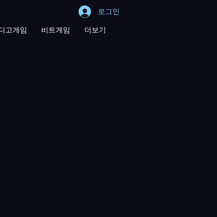
로그인
디고게임
비트게임
더보기