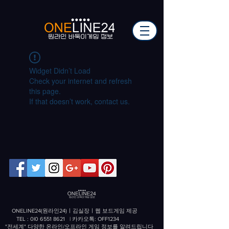
Widget Didn’t Load
Check your internet and refresh
this page.
If that doesn’t work, contact us.
ONELINE24(원라인24)ㅣ김실장ㅣ웹 보드게임 제공
TEL : 0l0
6551 8621
| 카카오톡: OFF1234
"전세계" 다양한 온라인/오프라인 게임 정보를 알려드립니다